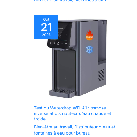
VAINQUEUR - Le
PortaSplit de Midea
change la donne dans le
monde des appareils
Oct
domestiques intelligents.
21
Son design innovant, sa
portabilité et ses
caractéristiques
2025
d'efficacité énergétique,
en plus d'avoir remporté
le Global Technical
Product Innovation Award,
en font un véritable
témoignage du
dévouement de Midea à
l'innovation et à
l'amélioration de
l'expérience de
l'utilisateur.
Test du Waterdrop WD-A1 : osmose
inverse et distributeur d’eau chaude et
froide
Bien-être au travail
,
Distributeur d'eau et
fontaines à eau pour bureau