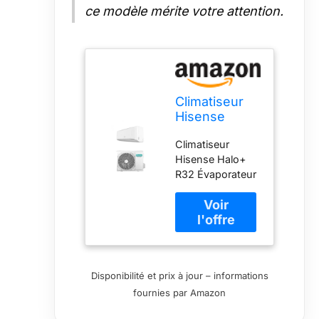
ce modèle mérite votre attention.
Climatiseur
Hisense
Halo+ 12 000
Climatiseur
BTU R32
Hisense Halo+
CBMR120RG
R32 Évaporateur
ATMR120RW,
antibactérien
19 dB(A),
Anti-moisissure
évaporateur
Display Led Wifi
antibactérien,
Classe
filtre à
énergétique A++
charbon, anti-
A+
moisissure,
Disponibilité et prix à jour – informations
autonettoyant
fournies par Amazon
(intérieur),
écran LED,