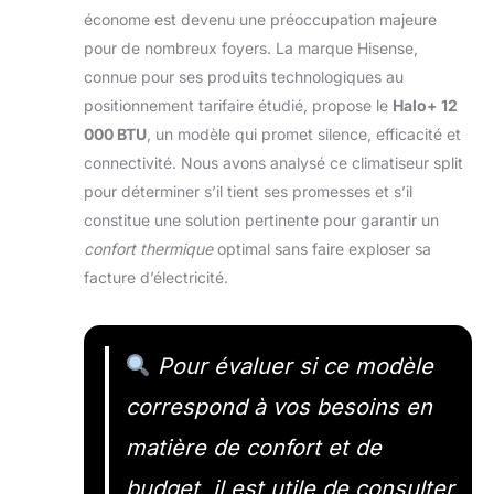
économe est devenu une préoccupation majeure
pour de nombreux foyers. La marque Hisense,
connue pour ses produits technologiques au
positionnement tarifaire étudié, propose le
Halo+ 12
000 BTU
, un modèle qui promet silence, efficacité et
connectivité. Nous avons analysé ce climatiseur split
pour déterminer s’il tient ses promesses et s’il
constitue une solution pertinente pour garantir un
confort thermique
optimal sans faire exploser sa
facture d’électricité.
Pour évaluer si ce modèle
correspond à vos besoins en
matière de confort et de
budget, il est utile de consulter