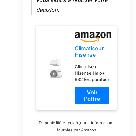
décision.
Climatiseur
Hisense
Halo+ 12 000
Climatiseur
BTU R32
Hisense Halo+
CBMR120RG
R32 Évaporateur
ATMR120RW,
antibactérien
19 dB(A),
Anti-moisissure
évaporateur
Display Led Wifi
antibactérien,
Classe
filtre à
énergétique A++
charbon, anti-
A+
moisissure,
Disponibilité et prix à jour – informations
autonettoyant
fournies par Amazon
(intérieur),