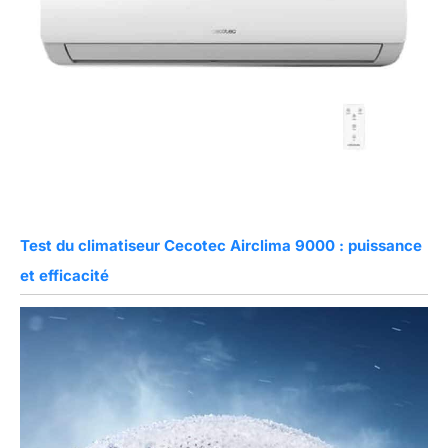
Test du climatiseur Cecotec Airclima 9000 : puissance
et efficacité