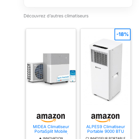
écran LED,
Wi-Fi, A++A+
(12 000 BTU)
Découvrez d’autres climatiseurs
-18%
MIDEA Climatiseur
ALPES9 Climatiseur
PortaSplit Mobile
Portable 9000 BTU
Silencieux 4-in-1|
(2236 Frigories),
★ INNOVATION
CLIMATISEUR PORTABLE