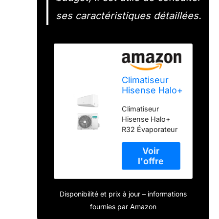
ses caractéristiques détaillées.
Climatiseur
Hisense Halo+
12 000 BTU
Climatiseur
R32
Hisense Halo+
CBMR120RG
R32 Évaporateur
ATMR120RW,
antibactérien Anti-
19 dB(A),
moisissure
évaporateur
Display Led Wifi
antibactérien,
Classe
filtre à
énergétique A++
charbon, anti-
A+
moisissure,
Disponibilité et prix à jour – informations
autonettoyant
fournies par Amazon
(intérieur),