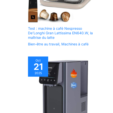
être retiré avant utilisation;
aubaine pour le budget
Pensez à réinitialiser
familial et une grande aide
l'indicateur après avoir
pour l'environnement
changé le filtre
100% 𝑺𝒂𝒏𝒔 𝑶𝒛𝒐𝒏𝒆 &
𝑻𝒓𝒂𝒏𝒒𝒖𝒊𝒍𝒍𝒊𝒕é 𝒅'𝑬𝒔𝒑𝒓𝒊𝒕:
Certifié ECARF, CE, RoHS,
Energy Star, CARB, ETL,
FC, Core 300S est 100%
Test : machine à café Nespresso
sans ozone; Un
De’Longhi Gran Lattissima EN640.W, la
purificateur d'air plus sûr
maîtrise du latte
et plus fiable 𝑮𝒂𝒓𝒂𝒏𝒕𝒊𝒆 𝒅𝒆 2
𝑨𝒏𝒔: LEVOIT est une
Bien-être au travail
,
Machines à café
marque de confiance avec
plus de 300 000 clients
dans plus de 11 pays;
Nous offrons une garantie
Oct
de 2 ans, si vous avez des
21
questions avant ou après
votre achat, n'hésitez pas
à contacter notre équipe
2025
de service professionnel;
Remarque: Nous
recommandons de
remplacer le filtre au
moins tous les 6 à 12 mois;
Veuillez retirer le sac en
plastique du nouveau filtre
avant l'utilisation