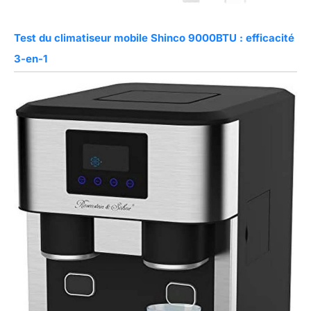
Test du climatiseur mobile Shinco 9000BTU : efficacité
3-en-1