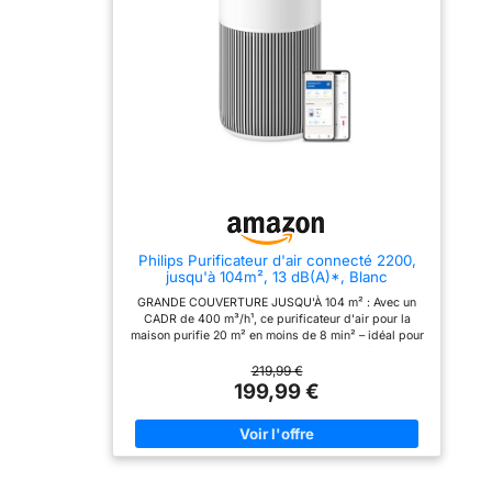
il dispose de 3 vitesses,
pièce de 41 mètres carrés
choissez la vitesse turbo
en 12 minutes (CADR
pour purifier l'air
240m³/h) , convient aux
rapidement 7𝑾 É𝒄𝒐𝒏𝒐𝒎𝒊𝒆
chambres, salons, petites
𝒅'É𝒏𝒆𝒓𝒈𝒊𝒆: Tout en assurant
pièces, cusines, bureaux,
l'effet de purification,
sous-sols 𝑪𝒐𝒏𝒕𝒓ô𝒍𝒆𝒛 𝑽𝒐𝒕𝒓𝒆
Core Mini économise
𝑨𝒑𝒑𝒂𝒓𝒆𝒊𝒍 à 𝑻𝒐𝒖𝒕 𝑴𝒐𝒎𝒆𝒏𝒕,
également parfaitement
𝑵'𝒊𝒎𝒑𝒐𝒓𝒕𝒆 𝒐ù: Utilisez
l'énergie; avec une
l'application ou demandez
puissance nominale de
à Alexa et à Google
0,007kWh, il coûte
Assistant pour vérifier
seulement 0,013 euros par
l'indice de qualité de l'air
nuit (8 heures en mode
intérieur/extérieur, les
veille) , vous aidant à
incendies de forêt, et la
minimiser la
durée de vie du filtre;
Philips Purificateur d'air connecté 2200,
consommation d'énergie
Vous pouvez aussi le
jusqu'à 104m², 13 dB(A)*, Blanc
𝑨𝒓𝒐𝒎𝒂𝒕𝒉é𝒓𝒂𝒑𝒊𝒆 𝑺𝒖𝒓𝒑𝒓𝒆𝒏𝒂𝒏𝒕𝒆:
programmer selon vos
Ajoutez quelques gouttes
besoins avec l'application
GRANDE COUVERTURE JUSQU'À 104 m² : Avec un
d'huiles (non compris) sur
𝑺𝒖𝒓𝒗𝒆𝒊𝒍𝒍𝒂𝒏𝒄𝒆 𝒅𝒆 𝒍𝒂 𝑸𝒖𝒂𝒍𝒊𝒕é
CADR de 400 m³/h¹, ce purificateur d'air pour la
le tampon aromatique, ce
𝒅𝒆 𝒍'𝑨𝒊𝒓: Core 300S est
maison purifie 20 m² en moins de 8 min² – idéal pour
qui vous aidera à
équipé d'un capteur laser
le salon, la chambre ou tout espace intérieur.
améliorer le sommeil et à
AirSight Plus Technology,
PURIFICATEUR D’AIR SILENCIEUX, CONÇU POUR UN
219,99 €
détendre votre corps et
qui surveille la qualité de
FAIBLE NIVEAU SONORE : Grâce à la technologie
199,99 €
votre esprit ; dites adieu
l'air en temps réel et
SilentWings, il fonctionne à seulement 13 dB(A)³,
aux allergènes et aux
fournit des informations
parfait comme purificateur d'air pour chambre à
odeurs, laissez le parfum
via quatre halos colorés;
coucher. FILTRATION HEPA À 3 COUCHES : Capture
remplir votre belle maison
En Mode Automatique, la
99,97 % des particules jusqu'à 0,003 microns⁴. Ce
𝑭𝒂𝒄𝒊𝒍𝒆 à 𝑼𝒕𝒊𝒍𝒊𝒔𝒆𝒓: Vous
vitesse du vent la plus
purificateur d'air avec filtre HEPA agit comme
pouvez facilement
appropriée peut être
purificateur d'air poussière, purificateur d'air pour
changer les vitesses du
adaptée en fonction de la