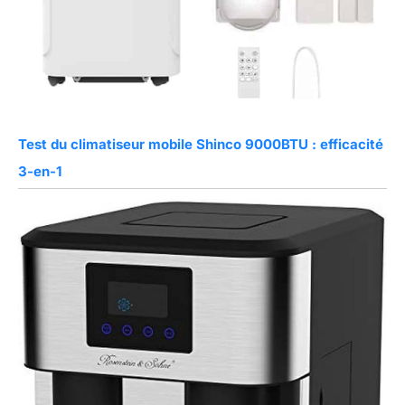
Test du climatiseur mobile Shinco 9000BTU : efficacité
3-en-1