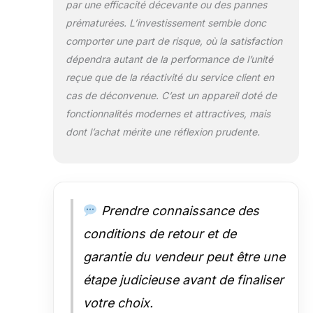
par une efficacité décevante ou des pannes
universelles, le climatiseur mobile
prématurées. L’investissement semble donc
peut être déplacé facilement
dans votre maison. Le filtre à air
comporter une part de risque, où la satisfaction
amovible permet un nettoyage
dépendra autant de la performance de l’unité
pratique. Livré avec un kit
reçue que de la réactivité du service client en
d'installation et des instructions,
cas de déconvenue. C’est un appareil doté de
notre climatsieur mobile est facile
à installer.
fonctionnalités modernes et attractives, mais
dont l’achat mérite une réflexion prudente.
Prendre connaissance des
conditions de retour et de
garantie du vendeur peut être une
étape judicieuse avant de finaliser
votre choix.