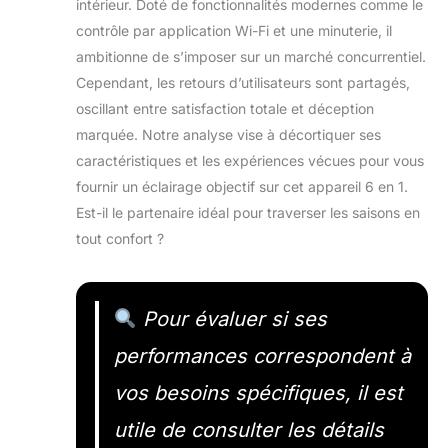
intérieur. Doté de fonctionnalités modernes comme le
contrôle par application Wi-Fi et une minuterie, il
ambitionne de s’imposer sur un marché concurrentiel.
Cependant, les retours d’utilisateurs sont partagés,
oscillant entre satisfaction totale et déception
marquée. Notre analyse vise à décortiquer ses
caractéristiques et les expériences vécues pour vous
fournir un éclairage objectif sur cet appareil 6 en 1.
Est-il le partenaire idéal pour traverser les saisons en
tout confort ?
Pour évaluer si ses
performances correspondent à
vos besoins spécifiques, il est
utile de consulter les détails