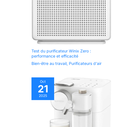
protection contre le
gaspillage, paramétrage
simplifié adapté aux
usages domestiques et
professionnels, alliant
confort et économies
d’énergie.
Test du purificateur Winix Zero :
performance et efficacité
Bien-être au travail
,
Purificateurs d'air
Oct
21
2025