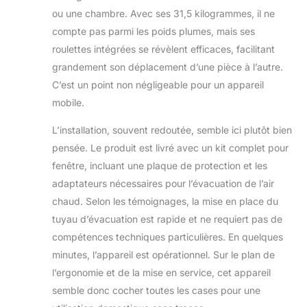
et la minuterie 24H protègent
ou une chambre. Avec ses 31,5 kilogrammes, il ne
pendant de longues nuits sans
compte pas parmi les poids plumes, mais ses
surveillance, pas besoin de
s'inquiéter de prendre froid. Et le
roulettes intégrées se révèlent efficaces, facilitant
niveau sonore est inférieur à 54
grandement son déplacement d’une pièce à l’autre.
décibels. Wifi/Télécommande pour
C’est un point non négligeable pour un appareil
Contrôle Facile : Vous pouvez
mobile.
facilement contrôler la température
de la maison via votre smartphone
L’installation, souvent redoutée, semble ici plutôt bien
lorsqu'il est connecté au wifi. La
pensée. Le produit est livré avec un kit complet pour
télécommande et l'écran LED
offrent une grande commodité pour
fenêtre, incluant une plaque de protection et les
votre utilisation. La distance de
adaptateurs nécessaires pour l’évacuation de l’air
contrôle de la télécommande atteint
chaud. Selon les témoignages, la mise en place du
5m. Facile à Déplacer & Nettoyer :
tuyau d’évacuation est rapide et ne requiert pas de
Équipé de 2 poignées dissimulées
et de 4 roues universelles, le
compétences techniques particulières. En quelques
climatiseur mobile peut être déplacé
minutes, l’appareil est opérationnel. Sur le plan de
facilement dans votre maison. Le
l’ergonomie et de la mise en service, cet appareil
filtre à air amovible permet un
semble donc cocher toutes les cases pour une
nettoyage pratique. Livré avec un
kit d'installation et des instructions,