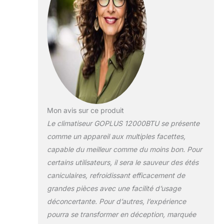
vous offrant ainsi un
environnement sain et
confortable. Mode Sommeil : Le
mode sommeil et la minuterie
24H protègent pendant de
longues nuits sans surveillance,
pas besoin de s'inquiéter de
prendre froid. Et le niveau sonore
est inférieur à 54 décibels.
Wifi/Télécommande pour
Contrôle Facile : Vous pouvez
Mon avis sur ce produit
facilement contrôler la
Le climatiseur GOPLUS 12000BTU se présente
température de la maison via
comme un appareil aux multiples facettes,
votre smartphone lorsqu'il est
connecté au wifi. La
capable du meilleur comme du moins bon. Pour
télécommande et l'écran LED
certains utilisateurs, il sera le sauveur des étés
offrent une grande commodité
caniculaires, refroidissant efficacement de
pour votre utilisation. La distance
grandes pièces avec une facilité d’usage
de contrôle de la télécommande
atteint 5m. Facile à Déplacer &
déconcertante. Pour d’autres, l’expérience
Nettoyer : Équipé de 2 poignées
pourra se transformer en déception, marquée
dissimulées et de 4 roues