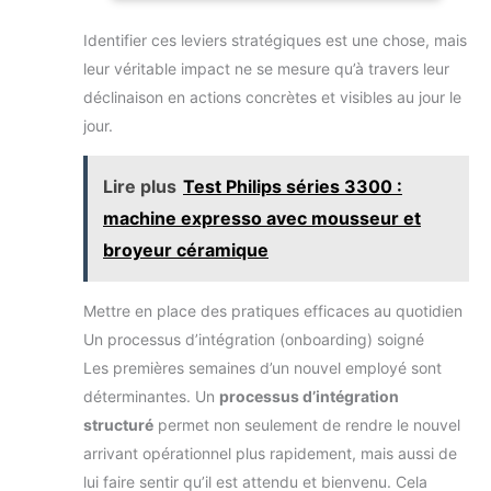
un emplacement microSD et même un port RJ45 pour
Full HD (1920 x 1080)
des connexions LAN à haut débit. Une batterie
avec un ratio d'aspect de
Identifier ces leviers stratégiques est une chose, mais
longue durée digne de confiance : Restez actif et
16:9, idéale pour profiter
productif avec le Galaxy Book4, même en
de vos contenus
leur véritable impact ne se mesure qu’à travers leur
déplacement. Pour un coup de pouce rapide,
multimédias avec une
rechargez-le en un clin d'œil grâce au bloc de charge
déclinaison en actions concrètes et visibles au jour le
grande clarté et des
45W léger et portable.
détails précis. La dalle de
jour.
type IPS offre des angles
de vision larges et une
reproduction des couleurs
fidèle avec une couverture
Lire plus
Test Philips séries 3300 :
de 45% de l'espace
colorimétrique NTSC.
machine expresso avec mousseur et
Connectivité Complète et
Moderne : L'ASUS
broyeur céramique
Vivobook 14 X1404VA-
EB2094W (Marketing
Name) est équipé d'une
Mettre en place des pratiques efficaces au quotidien
connectivité sans fil Wi-Fi
6 (802.11ax) et Bluetooth
Un processus d’intégration (onboarding) soigné
5.2, vous permettant de
profiter d'une connexion
Les premières semaines d’un nouvel employé sont
internet rapide et stable
ainsi que d'une
déterminantes. Un
processus d’intégration
compatibilité étendue
structuré
permet non seulement de rendre le nouvel
avec vos périphériques
sans fil. Ses nombreux
arrivant opérationnel plus rapidement, mais aussi de
ports, dont un USB 2.0
Type-A, un USB 3.2 Gen 1
lui faire sentir qu’il est attendu et bienvenu. Cela
Type-C, un USB 3.2 Gen 1