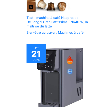
Test : machine à café Nespresso
De’Longhi Gran Lattissima EN640.W, la
maîtrise du latte
Bien-être au travail
,
Machines à café
Oct
21
2025