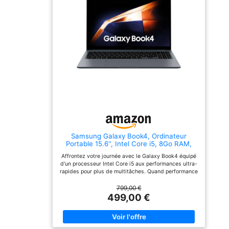
Vivobook 14 X1404VA-
silencieux, écran Full-HD,
EB2094W (Marketing
16 Go de RAM DDR4,
Name) est animé par un
webcam, HDMI, prise
processeur Intel Core i5-
casque, microphone, USB
120U (Sales Model Name),
3.0 Windows 11 Prof. 64
offrant une fréquence de
bits est complètement
base de 1,4 GHz et
installé avec tous les
pouvant atteindre jusqu'à
pilotes, ainsi qu'un pack
5,0 GHz en mode Turbo
Microsoft Office en
Mémoire et Stockage
version complète.
Performants : Équipé de
16 Go de mémoire DDR5
(8 Go intégrés à la carte
mère et 8 Go en SO-
DIMM), l'ASUS Vivobook
14 X1404VA-EB2094W
(Marketing Name) offre
Samsung Galaxy Book4, Ordinateur
une excellente capacité
Portable 15.6'', Intel Core i5, 8Go RAM,
multitâche. Vous pouvez
256Go SSD, Clavier AZERTY FR, Gris
exécuter plusieurs
Affrontez votre journée avec le Galaxy Book4 équipé
applications
d'un processeur Intel Core i5 aux performances ultra-
simultanément sans perte
rapides pour plus de multitâches. Quand performance
de performance. Son
rime avec élégance : sa légèreté et sa finesse vous
stockage SSD de 512 Go
permettent de le déplacer facilement et de profiter
799,00 €
Qualité d'Affichage
de son écran Full HD partout. Plus de ports, plus
499,00 €
Immersive : L'écran de 14
d'appareils connectés : Avec un large éventail de
pouces de l'ASUS
ports intégrés pour répondre à vos besoins de
Vivobook 14 X1404VA-
connectivité, connectez vos appareils externes via
EB2094W (Marketing
HDMI v1.4, deux ports USB-A et deux ports USB-C,
Name) offre une résolution