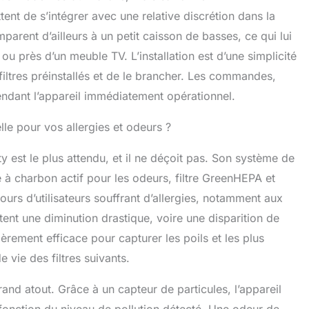
 𝐥𝐚 𝐂𝐨𝐧𝐬𝐨𝐦𝐦𝐚𝐭𝐢𝐨𝐧: Le capteur de qualité de l’air ajuste
ttent de s’intégrer avec une relative discrétion dans la
ement la vitesse de ventilation. Lorsque l’air reste
omparent d’ailleurs à un petit caisson de basses, ce qui lui
 ventilateur se met en pause et redémarre si nécessaire
𝐩𝐭𝐢𝐨𝐧𝐧𝐞𝐥 𝐚𝐯𝐞𝐜 𝐂𝐨𝐧𝐭𝐫𝐨̂𝐥𝐞 𝐌𝐚𝐫𝐜𝐡𝐞 𝐞𝐭 𝐀𝐫𝐫𝐞̂𝐭: L’ioniseur intégré
u près d’un meuble TV. L’installation est d’une simplicité
ctivé ou désactivé selon vos préférences. La filtration
s filtres préinstallés et de le brancher. Les commandes,
ontinue de purifier l’air lorsque l’ioniseur est éteint
𝐧𝐠𝐮𝐞 𝐃𝐮𝐫𝐞́𝐞 𝐣𝐮𝐬𝐪𝐮’𝐚̀ 𝟏𝟐 𝐌𝐨𝐢𝐬: Le filtre durable réduit la
 rendant l’appareil immédiatement opérationnel.
des remplacements et simplifie l’entretien. Sa durée
end de l’utilisation, du temps de fonctionnement et de
lle pour vos allergies et odeurs ?
e l’air intérieur
𝐄𝐱𝐩𝐞𝐫𝐭 𝐌𝐨𝐧𝐝𝐢𝐚𝐥 𝐝𝐞 𝐥𝐚 𝐏𝐮𝐫𝐢𝐟𝐢𝐜𝐚𝐭𝐢𝐨𝐧 𝐝𝐞
Avec plus de 30 ans d’innovation et plus de 15 millions de
hty est le plus attendu, et il ne déçoit pas. Son système de
ns le monde, Coway développe des purificateurs d’air
tre à charbon actif pour les odeurs, filtre GreenHEPA et
s et fiables pour les foyers modernes
ours d’utilisateurs souffrant d’allergies, notamment aux
ent une diminution drastique, voire une disparition de
èrement efficace pour capturer les poils et les plus
 vie des filtres suivants.
nd atout. Grâce à un capteur de particules, l’appareil
n fonction du niveau de pollution détecté. Une odeur de