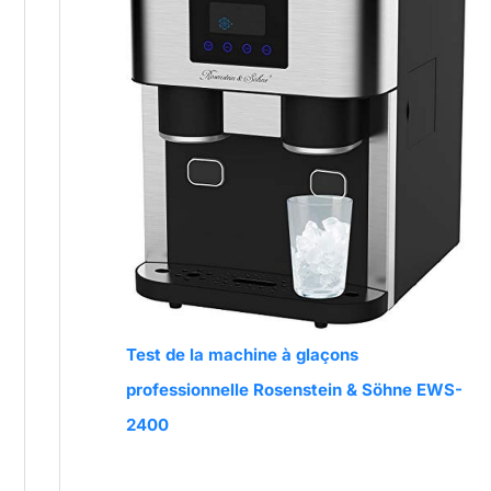
Test de la machine à glaçons
professionnelle Rosenstein & Söhne EWS-
2400