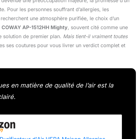
est devenue une préoccupation majeure, la promesse d’un
e. Pour les personnes souffrant d’allergies, les
recherchent une atmosphère purifiée, le choix d’un
e
COWAY AP-1512HH Mighty
, souvent cité comme une
 solution de premier plan.
Mais tient-il vraiment toutes
s ses coutures pour vous livrer un verdict complet et
s en matière de qualité de l’air est la
lairé.