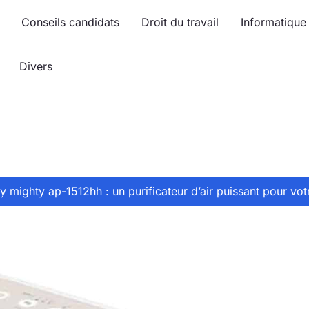
Conseils candidats
Droit du travail
Informatique
Divers
 mighty ap-1512hh : un purificateur d’air puissant pour votr