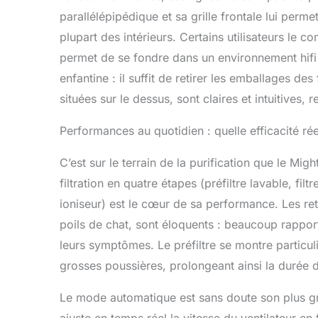
𝐑𝐞́𝐝𝐮𝐢𝐫𝐞
parallélépipédique et sa grille frontale lui perme
automatiqu
plupart des intérieurs. Certains utilisateurs le c
propre, le
𝐈𝐨𝐧𝐢𝐬𝐞𝐮𝐫 𝐎
permet de se fondre dans un environnement hifi o
peut être a
enfantine : il suffit de retirer les emballages de
mécanique c
𝐅𝐢𝐥𝐭𝐫𝐞 𝐋𝐨
situées sur le dessus, sont claires et intuitives,
fréquence 
réelle dép
Performances au quotidien : quelle efficacité rée
la qualité d
𝐥’𝐀𝐢𝐫: 
C’est sur le terrain de la purification que le Mig
clients da
filtration en quatre étapes (préfiltre lavable, fil
performant
ioniseur) est le cœur de sa performance. Les ret
poils de chat, sont éloquents : beaucoup rapport
leurs symptômes. Le préfiltre se montre particuli
grosses poussières, prolongeant ainsi la durée de
Le mode automatique est sans doute son plus gra
ajuste en temps réel la vitesse du ventilateur e