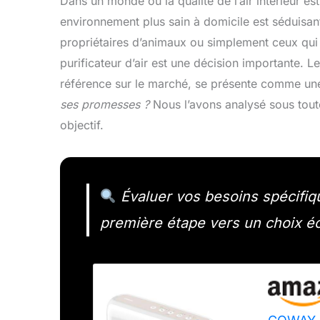
Dans un monde où la qualité de l’air intérieur 
environnement plus sain à domicile est séduisant
propriétaires d’animaux ou simplement ceux qui 
purificateur d’air est une décision importante. L
référence sur le marché, se présente comme une
ses promesses ?
Nous l’avons analysé sous toute
objectif.
Évaluer vos besoins spécifique
première étape vers un choix éc