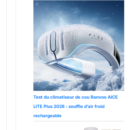
Test du climatiseur de cou Ranvoo AICE
LITE Plus 2026 : souffle d’air froid
rechargeable