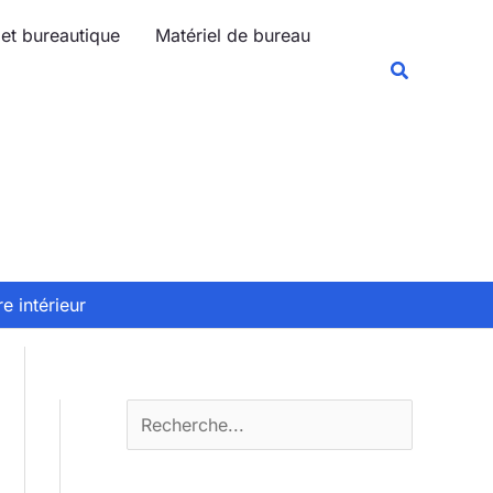
R
 et bureautique
Matériel de bureau
e
Recherche
c
h
e
r
c
h
e
e intérieur
r