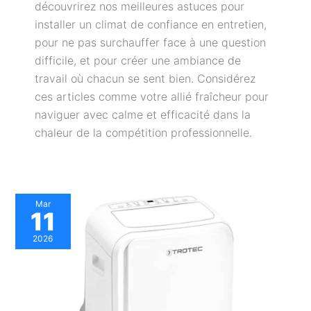
découvrirez nos meilleures astuces pour
installer un climat de confiance en entretien,
pour ne pas surchauffer face à une question
difficile, et pour créer une ambiance de
travail où chacun se sent bien. Considérez
ces articles comme votre allié fraîcheur pour
naviguer avec calme et efficacité dans la
chaleur de la compétition professionnelle.
Test
Mar
11
:
climatiseur
2026
mobile
Trotec
PAC
3910