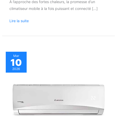
À l’approche des fortes chaleurs, la promesse d’un
climatiseur mobile à la fois puissant et connecté […]
Lire la suite
Test
Mar
10
de
la
2026
climatisation
Ariston
Prios
R32
Wi-
Fi
9000