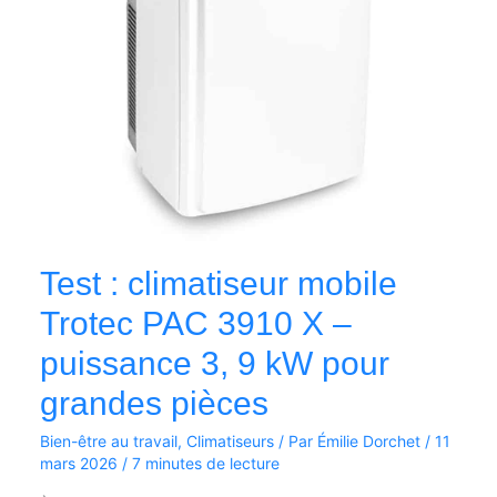
X
–
puissance
3,
9
kW
pour
grandes
pièces
Test : climatiseur mobile
Trotec PAC 3910 X –
puissance 3, 9 kW pour
grandes pièces
Bien-être au travail
,
Climatiseurs
/ Par
Émilie Dorchet
/
11
mars 2026
/
7 minutes de lecture