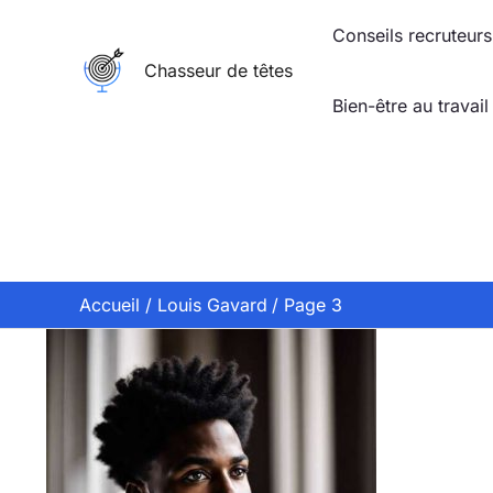
Aller
Conseils recruteurs
au
Chasseur de têtes
contenu
Bien-être au travail
Accueil
Louis Gavard
Page 3