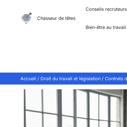
Aller
Conseils recruteurs
au
Chasseur de têtes
contenu
Bien-être au travail
Accueil
Droit du travail et législation
Contrats d