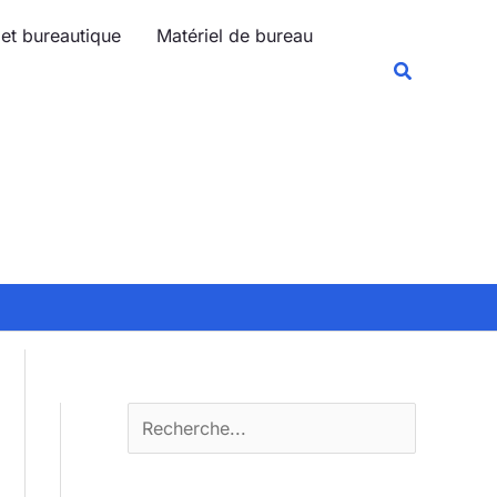
R
 et bureautique
Matériel de bureau
e
Recherche
c
h
e
r
c
h
e
r