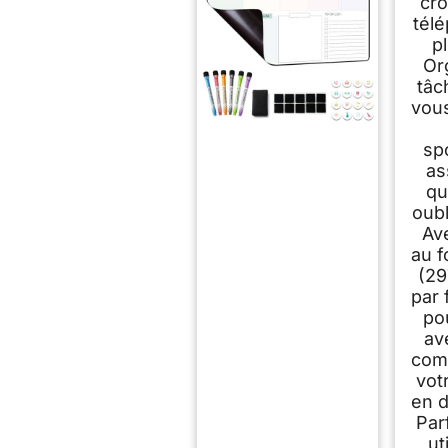
cro
tél
p
Or
tâc
vous
sp
as
qu
oubl
Av
au 
(29
par f
po
av
com
vot
en d
Par
ut