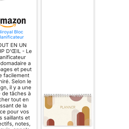
Biroyal Bloc
lanificateur
domadaire A4
OUT EN UN
s date fixe (50
P D'ŒIL - Le
ages), 2026
lanificateur
lendrier avec
aperçu
domadaire a
bdomadaire et
pages et peut
i des habitudes
e facilement
ur les rendez-
iré. Selon le
vous
gn, il y a une
te de tâches à
cher tout en
issant de la
ace pour vos
ts saillants et
ectifs, notes,