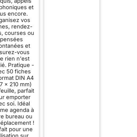
quis, appels
éphoniques et
lus encore.
ganisez vos
hes, rendez-
, courses ou
pensées
ontanées et
surez-vous
e rien n'est
ié. Pratique -
ec 50 fiches
format DIN A4
7 x 210 mm)
euille, parfait
ur emporter
ec soi. Idéal
me agenda à
re bureau ou
éplacement !
fait pour une
ilisation sur