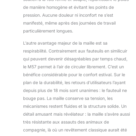
de travail, les
de manière homogène et évitant les points de
sessions de jeu ou
le confort quotidien
pression. Aucune douleur ni inconfort ne s’est
à la maison.
manifesté, même après des journées de travail
Garantie et soutien
particulièrement longues.
sur lesquels vous
pouvez compter :
L’autre avantage majeur de la maille est sa
chaque chaise de
respirabilité. Contrairement aux fauteuils en similicuir
bureau SIHOO est
qui peuvent devenir désagréables par temps chaud,
livrée avec une
garantie de 3 ans et
le M57 permet à l’air de circuler librement. C’est un
un retour facile de
bénéfice considérable pour le confort estival. Sur le
30 jours. Si quelque
plan de la durabilité, les retours d’utilisateurs l’ayant
chose ne va pas,
depuis plus de 18 mois sont unanimes : le fauteuil ne
contactez
simplement notre
bouge pas. La maille conserve sa tension, les
service clientèle,
mécanismes restent fluides et la structure solide. Un
nous vous
détail amusant mais révélateur : la maille s’avère aussi
répondrons dans
très résistante aux assauts des animaux de
les 24 heures et
enverrons des
compagnie, là où un revêtement classique aurait été
pièces de rechange