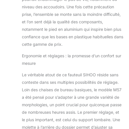
pour correspondre
niveau des accoudoirs. Une fois cette précaution
à la courbe naturelle
de votre colonne
prise, l’ensemble se monte sans la moindre difficulté,
vertébrale. Le
et l’on sent déjà la qualité des composants,
dossier fendu
notamment le pied en aluminium qui inspire bien plus
amortit votre dos et
confiance que les bases en plastique habituelles dans
aide à soulager la
pression le long de
cette gamme de prix.
la colonne
Ergonomie et réglages : la promesse d’un confort sur
vertébrale. Le siège
à bord cascade
mesure
soutient vos
cuisses tout en
Le véritable atout de ce fauteuil SIHOO réside sans
améliorant la
conteste dans ses multiples possibilités de réglage.
circulation, vous
Loin des chaises de bureau basiques, le modèle M57
gardant à l'aise
a été pensé pour s’adapter à une grande variété de
pendant de longues
heures à votre
morphologies, un point crucial pour quiconque passe
bureau. Stable,
de nombreuses heures assis. Le premier réglage, et
durable et
le plus important, est celui du support lombaire. Une
silencieux –
molette à l’arrière du dossier permet d’ajuster sa
Construit avec une