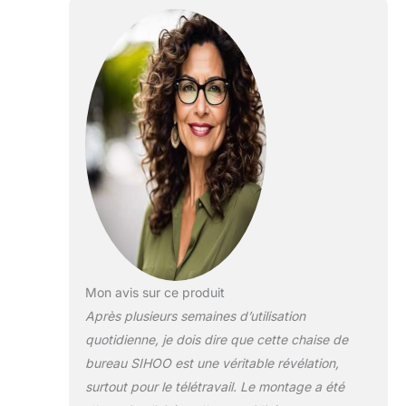
soulève pour
soutenir votre cou
correctement. Le
soutien lombaire se
déplace en hauteur
et en profondeur
pour s'adapter à la
courbe du bas du
dos. Inclinaison de
90° à 126° pour
changer de posture
tout au long de la
journée. Avec un
levage en hauteur
fluide et un
Mon avis sur ce produit
pivotement à 360°,
Après plusieurs semaines d’utilisation
vous vous déplacez
librement et restez
quotidienne, je dois dire que cette chaise de
à l'aise, quelle que
bureau SIHOO est une véritable révélation,
soit votre position
surtout pour le télétravail. Le montage a été
assise. Soutien