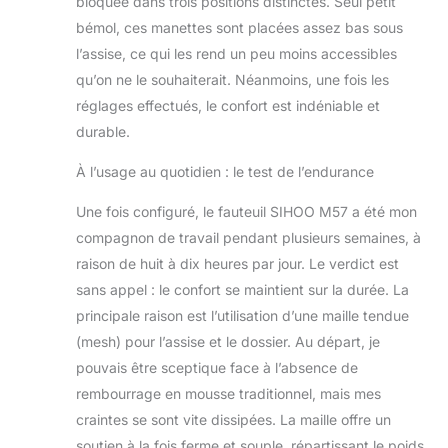
bloquée dans trois positions distinctes. Seul petit
pouvez faire
bémol, ces manettes sont placées assez bas sous
confiance : chaque
l’assise, ce qui les rend un peu moins accessibles
élément clé de la
chaise SIHOO a
qu’on ne le souhaiterait. Néanmoins, une fois les
subi plus de 100
réglages effectués, le confort est indéniable et
000 tests de
durable.
sécurité rigoureux
et est certifié par
À l’usage au quotidien : le test de l’endurance
BIFMA et SGS.
Construit dans un
Une fois configuré, le fauteuil SIHOO M57 a été mon
souci de sécurité, il
compagnon de travail pendant plusieurs semaines, à
offre la confiance
raison de huit à dix heures par jour. Le verdict est
nécessaire pour
s'asseoir, s'incliner
sans appel : le confort se maintient sur la durée. La
et se déplacer
principale raison est l’utilisation d’une maille tendue
librement, sachant
(mesh) pour l’assise et le dossier. Au départ, je
que votre chaise
pouvais être sceptique face à l’absence de
est testée, fiable et
faite pour durer,
rembourrage en mousse traditionnel, mais mes
parfaite pour les
craintes se sont vite dissipées. La maille offre un
longues journées
soutien à la fois ferme et souple, répartissant le poids