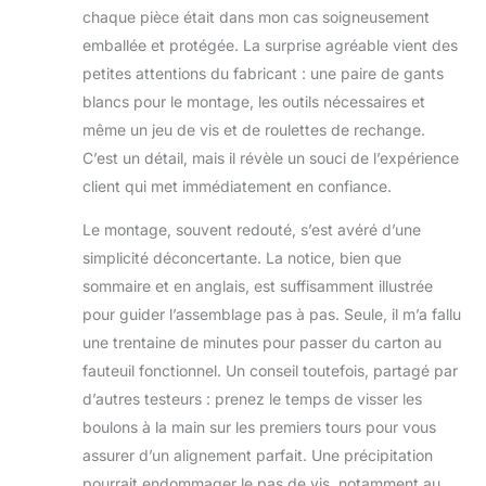
changer de posture
chaque pièce était dans mon cas soigneusement
tout au long de la
emballée et protégée. La surprise agréable vient des
journée. Avec un
petites attentions du fabricant : une paire de gants
levage en hauteur
blancs pour le montage, les outils nécessaires et
fluide et un
pivotement à 360°,
même un jeu de vis et de roulettes de rechange.
vous vous déplacez
C’est un détail, mais il révèle un souci de l’expérience
librement et restez
client qui met immédiatement en confiance.
à l'aise, quelle que
soit votre position
Le montage, souvent redouté, s’est avéré d’une
assise. Soutien
simplicité déconcertante. La notice, bien que
ergonomique là où
sommaire et en anglais, est suffisamment illustrée
vous en avez le
plus besoin –
pour guider l’assemblage pas à pas. Seule, il m’a fallu
Recommandé par
une trentaine de minutes pour passer du carton au
l'Ergonomics
fauteuil fonctionnel. Un conseil toutefois, partagé par
Application
d’autres testeurs : prenez le temps de visser les
Association, la
chaise de bureau
boulons à la main sur les premiers tours pour vous
ergonomique
assurer d’un alignement parfait. Une précipitation
SIHOO est conçue
pourrait endommager le pas de vis, notamment au