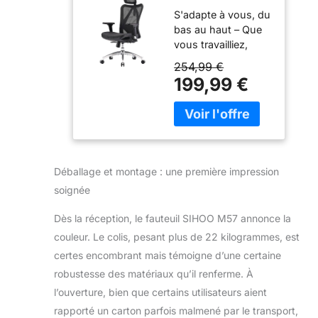
Bureau
S'adapte à vous, du
Ergonomique
bas au haut – Que
en Maille,
vous travailliez,
Support
jouiez ou que vous
Lombaire, Noir
254,99 €
vous détendiez, la
199,99 €
chaise
ergonomique
SIHOO s'adapte à
vos besoins.
L'appui-tête
s'incline et se
Déballage et montage : une première impression
soulève pour
soignée
soutenir votre cou
correctement. Le
Dès la réception, le fauteuil SIHOO M57 annonce la
soutien lombaire se
couleur. Le colis, pesant plus de 22 kilogrammes, est
déplace en hauteur
et en profondeur
certes encombrant mais témoigne d’une certaine
pour s'adapter à la
robustesse des matériaux qu’il renferme. À
courbe du bas du
l’ouverture, bien que certains utilisateurs aient
dos. Inclinaison de
rapporté un carton parfois malmené par le transport,
90° à 126° pour