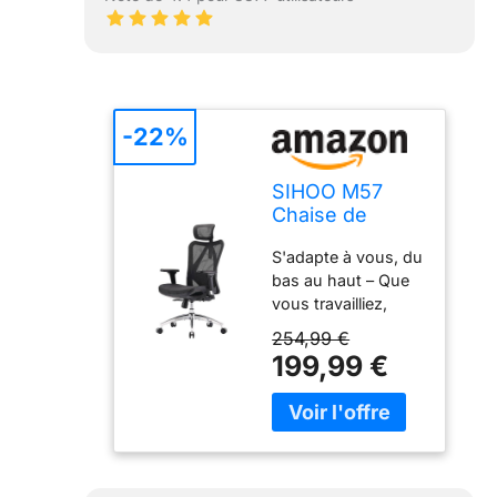
-22%
SIHOO M57
Chaise de
Bureau
S'adapte à vous, du
Ergonomique
bas au haut – Que
en Maille,
vous travailliez,
Support
jouiez ou que vous
Lombaire, Noir
254,99 €
vous détendiez, la
199,99 €
chaise
ergonomique
SIHOO s'adapte à
vos besoins.
L'appui-tête
s'incline et se