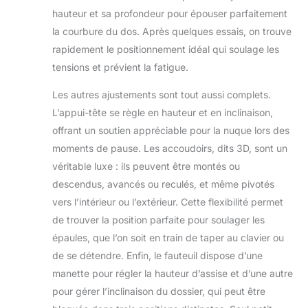
hauteur et sa profondeur pour épouser parfaitement
base en aluminium
renforcé et un
la courbure du dos. Après quelques essais, on trouve
dossier à double
rapidement le positionnement idéal qui soulage les
cadre, notre chaise
tensions et prévient la fatigue.
de bureau peut
supporter jusqu'à
Les autres ajustements sont tout aussi complets.
150 kg avec facilité,
L’appui-tête se règle en hauteur et en inclinaison,
restant robuste et
offrant un bon
offrant un soutien appréciable pour la nuque lors des
soutien même avec
moments de pause. Les accoudoirs, dits 3D, sont un
un usage quotidien.
véritable luxe : ils peuvent être montés ou
Roulettes
descendus, avancés ou reculés, et même pivotés
silencieuses à
roulement fluide qui
vers l’intérieur ou l’extérieur. Cette flexibilité permet
glissent sur le sol
de trouver la position parfaite pour soulager les
sans bruit ni
épaules, que l’on soit en train de taper au clavier ou
rayures, parfaites
de se détendre. Enfin, le fauteuil dispose d’une
pour les espaces de
manette pour régler la hauteur d’assise et d’une autre
travail silencieux.
Sécurité certifiée à
pour gérer l’inclinaison du dossier, qui peut être
laquelle vous