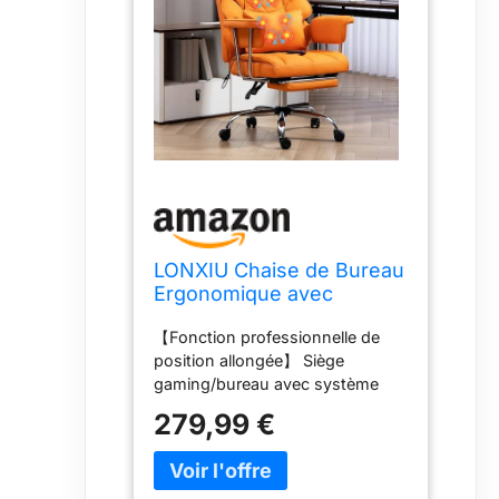
LONXIU Chaise de Bureau
Ergonomique avec
Massage， Chaise Bureau
【Fonction professionnelle de
Confortable Gaming- et
position allongée】 Siège
Fauteuil de Direction,
gaming/bureau avec système
Rotation 360°, Dossier
unique d'extension horizontale
Réglable de 90° à 135°,
279,99 €
répartissant uniformément la
Confortable Optimal.
pression (capacité 200 kg). Idéal
(Orange)
pour le travail prolongé ou les