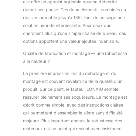
de forme 12 cm +
elle offre un appoint agréable pour se détendre
cuir nano-
durant une pause. Ces deux éléments, combinés au
microfibre
dossier inclinable jusqu’à 135°, font de ce siège une
éliminant les
solution hybride intéressante. Pour ceux qui
points de
pression sur les
cherchent plus qu’une simple chaise de bureau, ces
coudes.
options apportent une valeur ajoutée indéniable.
Accoudoirs 4D
SoftTouch
Qualité de fabrication et montage — une robustesse
s'ajustant
à la hauteur ?
automatiquement
à toutes vos
La première impression lors du déballage et du
postures : travail
montage est souvent révélatrice de la qualité d’un
bureautique
produit. Sur ce point, le fauteuil LONXIU semble
(clavier/saisie),
gaming intense
rassurer pleinement ses acquéreurs. Le montage est
ou position
décrit comme simple, avec des instructions claires
détente.
qui permettent d’assembler le siège sans difficulté
Maintenez
majeure. Plus important encore, la robustesse des
fermement votre
contrôleur sans
matériaux est un point qui revient avec insistance.
fatigue