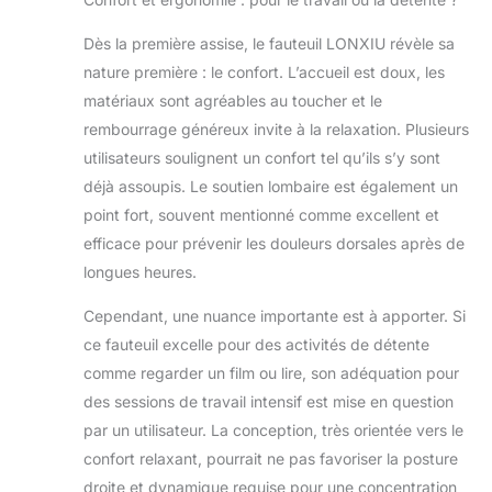
(Orange)
sessions de jeu
marathoniennes.
Dès la première assise, le fauteuil LONXIU révèle sa
Dossier réglable
nature première : le confort. L’accueil est doux, les
de 90° à 135° +
matériaux sont agréables au toucher et le
rotation 360°
rembourrage généreux invite à la relaxation. Plusieurs
pour changer de
position sans
utilisateurs soulignent un confort tel qu’ils s’y sont
effort. Combiné
déjà assoupis. Le soutien lombaire est également un
au repose-pieds
point fort, souvent mentionné comme excellent et
extensible pour
efficace pour prévenir les douleurs dorsales après de
un confort
longues heures.
maximal.
【Massage 3D par
Cependant, une nuance importante est à apporter. Si
pression :
Soulagement
ce fauteuil excelle pour des activités de détente
professionnel
comme regarder un film ou lire, son adéquation pour
intégré】 Fauteuil
des sessions de travail intensif est mise en question
de bureau
par un utilisateur. La conception, très orientée vers le
massant haut de
gamme avec
confort relaxant, pourrait ne pas favoriser la posture
mécanismes 3D
droite et dynamique requise pour une concentration