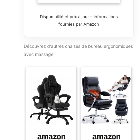
sessions de jeu marathoniennes.
Dossier réglable de 90° à 135° +
rotation 360° pour changer de
Disponibilité et prix à jour – informations
position sans effort. Combiné au
fournies par Amazon
repose-pieds extensible pour un
confort maximal. 【Massage 3D
par pression : Soulagement
Découvrez d’autres chaises de bureau ergonomiques
professionnel intégré】 Fauteuil
de bureau massant haut de
avec massage
gamme avec mécanismes 3D
reproduisant les techniques de
kinésithérapeute. Réglages
double zone (A-B) et 5 vitesses
personnalisables surpassant les
standards ergonomiques. Mode
« ECO » certifié pour une
efficacité énergétique idéale aux
dirigeants exigeants.
【Accoudoirs Médicalement
Optimisés】 Rembourrage en
mousse mémoire de forme 12 cm
+ cuir nano-microfibre éliminant