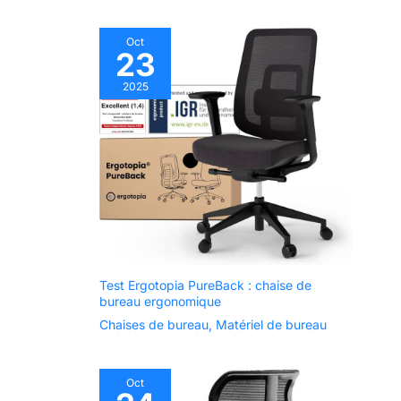
achat: Chez EMIAH, nous
offrons un service après-
vente de 30 jours et un
Oct
service après-vente d'un
23
an pour cette chaise de
bureau d'ordinateur. Notre
2025
équipe de service à la
clientèle est prête à
répondre à toute question
avant ou après la vente.
N'hésitez pas à nous
contacter pour obtenir de
l'aide Fonction expliquée:
Réglage manuel de l'angle
du dossier et du repose-
pieds, avec une plage de
réglage de l'angle du
dossier de 90° à 155°,
verrouillable dans toutes
les positions
Test Ergotopia PureBack : chaise de
bureau ergonomique
Chaises de bureau
,
Matériel de bureau
Oct