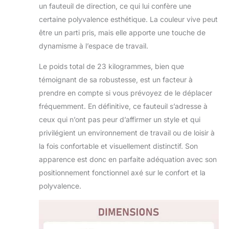
pour un soutien
un fauteuil de direction, ce qui lui confère une
vertébral optimal.
certaine polyvalence esthétique. La couleur vive peut
【Transformation
être un parti pris, mais elle apporte une touche de
Multi-Usage】
dynamisme à l’espace de travail.
Passez du siège
ergonomique au
Le poids total de 23 kilogrammes, bien que
fauteuil gaming
témoignant de sa robustesse, est un facteur à
relax en 10
secondes !
prendre en compte si vous prévoyez de le déplacer
Inclinaison
fréquemment. En définitive, ce fauteuil s’adresse à
réglable intégrée +
ceux qui n’ont pas peur d’affirmer un style et qui
assise réglable (8
privilégient un environnement de travail ou de loisir à
cm de course)
pour toutes les
la fois confortable et visuellement distinctif. Son
configurations de
apparence est donc en parfaite adéquation avec son
bureau. Roulettes
positionnement fonctionnel axé sur le confort et la
doubles
polyvalence.
silencieuses
protègent vos
sols tout en
offrant une