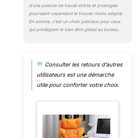
haute densité et structure
d’une posture de travail stricte et prolongée
élastique biomécanique.
pourraient cependant le trouver moins adapté.
Réduction mesurée de 40% de la
En somme, c’est un choix judicieux pour ceux
tension dorsale. Le coussin
lombaire amovible épouse
qui privilégient le bien-être global au bureau.
parfaitement la courbure
lombaire naturelle en S pour un
soutien vertébral optimal.
【Transformation Multi-Usage】
Passez du siège ergonomique au
Consulter les retours d’autres
fauteuil gaming relax en 10
secondes ! Inclinaison réglable
utilisateurs est une démarche
intégrée + assise réglable (8 cm
utile pour conforter votre choix.
de course) pour toutes les
configurations de bureau.
Roulettes doubles silencieuses
protègent vos sols tout en
offrant une mobilité 360° fluide.