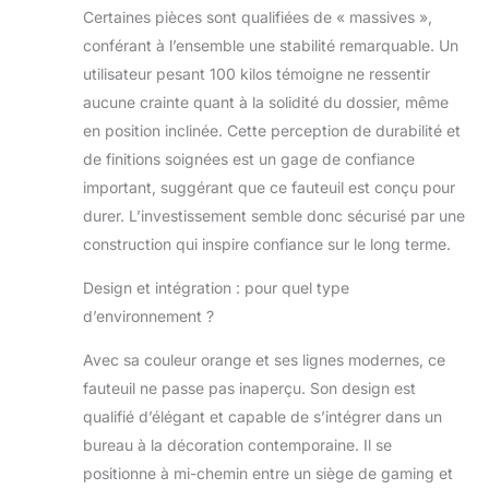
Certaines pièces sont qualifiées de « massives »,
musculaire.
【Système
conférant à l’ensemble une stabilité remarquable. Un
Orthopédique 3
utilisateur pesant 100 kilos témoigne ne ressentir
Couches】
aucune crainte quant à la solidité du dossier, même
Combinaison
en position inclinée. Cette perception de durabilité et
exclusive de fibres
respirantes Toyo,
de finitions soignées est un gage de confiance
mousse froide
important, suggérant que ce fauteuil est conçu pour
haute densité et
durer. L’investissement semble donc sécurisé par une
structure
construction qui inspire confiance sur le long terme.
élastique
biomécanique.
Design et intégration : pour quel type
Réduction
d’environnement ?
mesurée de 40%
de la tension
Avec sa couleur orange et ses lignes modernes, ce
dorsale. Le
coussin lombaire
fauteuil ne passe pas inaperçu. Son design est
amovible épouse
qualifié d’élégant et capable de s’intégrer dans un
parfaitement la
bureau à la décoration contemporaine. Il se
courbure lombaire
positionne à mi-chemin entre un siège de gaming et
naturelle en S