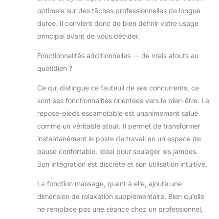
reproduisant les
optimale sur des tâches professionnelles de longue
techniques de
durée. Il convient donc de bien définir votre usage
kinésithérapeute.
Réglages double
principal avant de vous décider.
zone (A-B) et 5
Fonctionnalités additionnelles — de vrais atouts au
vitesses
personnalisables
quotidien ?
surpassant les
standards
Ce qui distingue ce fauteuil de ses concurrents, ce
ergonomiques.
sont ses fonctionnalités orientées vers le bien-être. Le
Mode « ECO »
repose-pieds escamotable est unanimement salué
certifié pour une
comme un véritable atout. Il permet de transformer
efficacité
énergétique idéale
instantanément le poste de travail en un espace de
aux dirigeants
pause confortable, idéal pour soulager les jambes.
exigeants.
Son intégration est discrète et son utilisation intuitive.
【Accoudoirs
Médicalement
La fonction massage, quant à elle, ajoute une
Optimisés】
dimension de relaxation supplémentaire. Bien qu’elle
Rembourrage en
ne remplace pas une séance chez un professionnel,
mousse mémoire